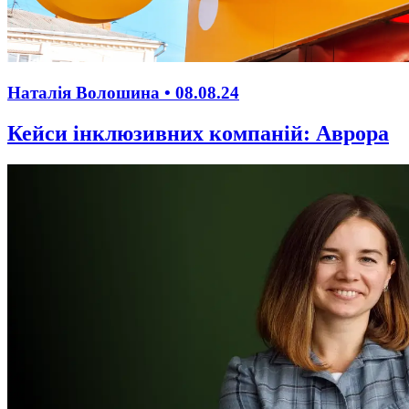
Наталія Волошина •
08.08.24
Кейси інклюзивних компаній: Аврора