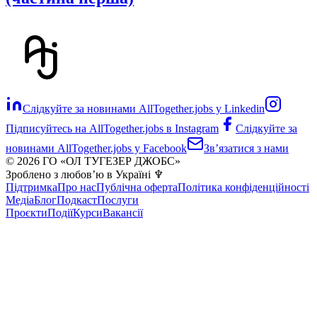
Слідкуйте за новинами AllTogether.jobs у Linkedin
Підписуйтесь на AllTogether.jobs в Instagram
Слідкуйте за
новинами AllTogether.jobs у Facebook
Звʼязатися з нами
© 2026 ГО «ОЛ ТУГЕЗЕР ДЖОБС»
Зроблено з любовʼю в Україні ♆
Підтримка
Про нас
Публічна оферта
Політика конфіденційності
Медіа
Блог
Подкаст
Послуги
Проєкти
Події
Курси
Вакансії