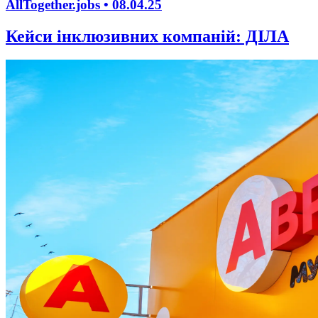
AllTogether.jobs •
08.04.25
Кейси інклюзивних компаній: ДІЛА