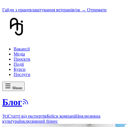
Гайди з працевлаштування ветеранів/ок
→ Отримати
Вакансії
Медіа
Проєкти
Події
Курси
Послуги
Меню
Блог
Усі
Статті від експертів
Кейси компаній
Інклюзивна
культура
Інклюзивний бізнес