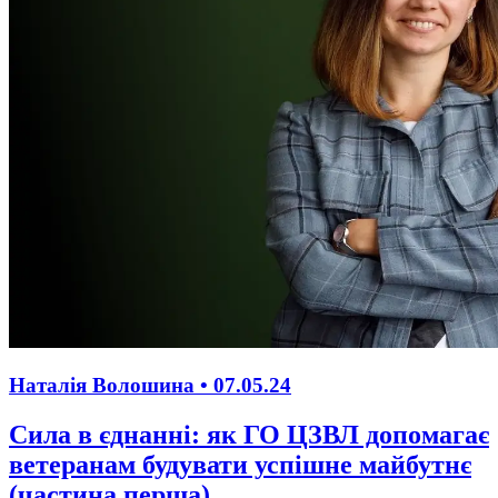
Наталія Волошина •
07.05.24
Сила в єднанні: як ГО ЦЗВЛ допомагає
ветеранам будувати успішне майбутнє
(частина перша)