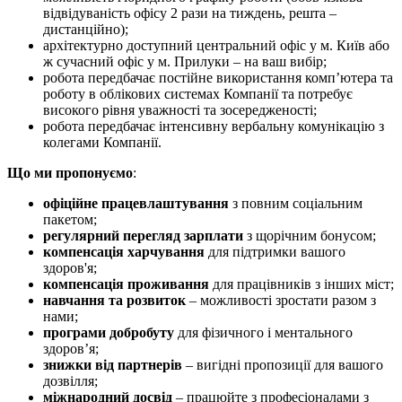
відвідуваність офісу 2 рази на тиждень, решта –
дистанційно);
архітектурно доступний центральний офіс у м. Київ або
ж сучасний офіс у м. Прилуки – на ваш вибір;
робота передбачає постійне використання комп’ютера та
роботу в облікових системах Компанії та потребує
високого рівня уважності та зосередженості;
робота передбачає інтенсивну вербальну комунікацію з
колегами Компанії.
Що ми пропонуємо
:
офіційне працевлаштування
з повним соціальним
пакетом;
регулярний перегляд зарплати
з щорічним бонусом;
компенсація харчування
для підтримки вашого
здоров'я;
компенсація проживання
для працівників з інших міст;
навчання та розвиток
– можливості зростати разом з
нами;
програми добробуту
для фізичного і ментального
здоров’я;
знижки від партнерів
– вигідні пропозиції для вашого
дозвілля;
міжнародний досвід
– працюйте з професіоналами з