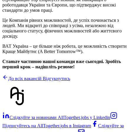
роботодавця України та Європи, що підтверджує високі
стандарти до умов праці.
Це Компанія рівних можливостей, де успіх починається з
людей. Ми відкриті до співпраці з усіма, незалежно від
соціального статусу, фізичних можливостей або життєвого
досвіду.
ВАТ Україна – це більше ніж робота, це можливість створити
Краще Майбутнє (A Better Tomorrow™).
Станьте частиною нашої команди вже сьогодні. Зробіть
перший крок – надішліть резюме!
До всіх вакансій
Відгукнутись
Слідкуйте за новинами AllTogether.jobs у Linkedin
Підписуйтесь на AllTogether.jobs в Instagram
Слідкуйте за