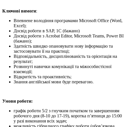
Ключові вимоги
:
Впевнене володіння програмами Microsoft Office (Word,
Excel);
Досвід роботи в SAP, 1С (бажано)
Досвід роботи з Acrobat Editor, Microsoft Teams, Power BI
(бажано);
Здатність швидко опановувати нову інформацію та
застосовувати її на практиці;
Відповідальність, дисциплінованість та орієнтація на
результат;
Розвинуті навички комунікації та міжособистісної
взаємодії;
Відкритість та проактивність;
Знання англійської мови буде перевагою.
Умови роботи:
графік роботи 5/2 з гнучким початком та завершенням
робочого дня (8-10 до 17-19), коротка п’ятниця до 15:00
у разі виконання всіх задач;
можливість гібридного графіку роботи (обов’язкова