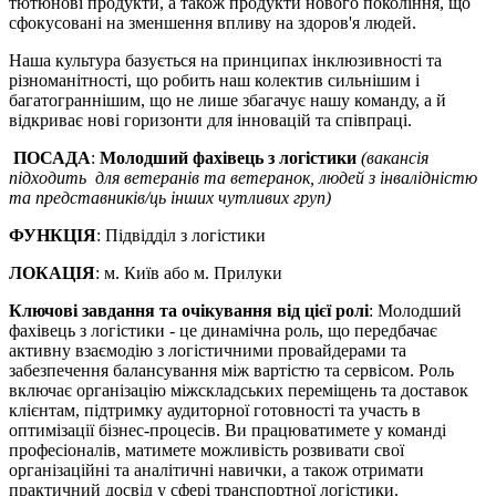
тютюнові продукти, а також продукти нового покоління, що
сфокусовані на зменшення впливу на здоров'я людей.
Наша культура базується на принципах інклюзивності та
різноманітності, що робить наш колектив сильнішим і
багатограннішим, що не лише збагачує нашу команду, а й
відкриває нові горизонти для інновацій та співпраці.
ПОСАДА
:
Молодший фахівець з логістики
(вакансія
підходить для ветеранів та ветеранок, людей з інвалідністю
та представників/ць інших чутливих груп)
ФУНКЦІЯ
: Підвідділ з логістики
ЛОКАЦІЯ
: м. Київ або м. Прилуки
Ключові завдання та очікування від цієї ролі
: Молодший
фахівець з логістики - це динамічна роль, що передбачає
активну взаємодію з логістичними провайдерами та
забезпечення балансування між вартістю та сервісом. Роль
включає організацію міжскладських переміщень та доставок
клієнтам, підтримку аудиторної готовності та участь в
оптимізації бізнес-процесів. Ви працюватимете у команді
професіоналів, матимете можливість розвивати свої
організаційні та аналітичні навички, а також отримати
практичний досвід у сфері транспортної логістики.