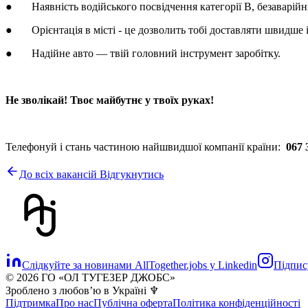
● Наявність водійського посвідчення категорії В, безаварійн
● Орієнтація в місті - це дозволить тобі доставляти швидше і
● Надійне авто — твій головний інструмент заробітку.
Не зволікай! Твоє майбутнє у твоїх руках!
Телефонуй і стань частиною найшвидшої компанії країни:
067 
До всіх вакансій
Відгукнутись
Слідкуйте за новинами AllTogether.jobs у Linkedin
Підпису
© 2026 ГО «ОЛ ТУГЕЗЕР ДЖОБС»
Зроблено з любовʼю в Україні ♆
Підтримка
Про нас
Публічна оферта
Політика конфіденційності