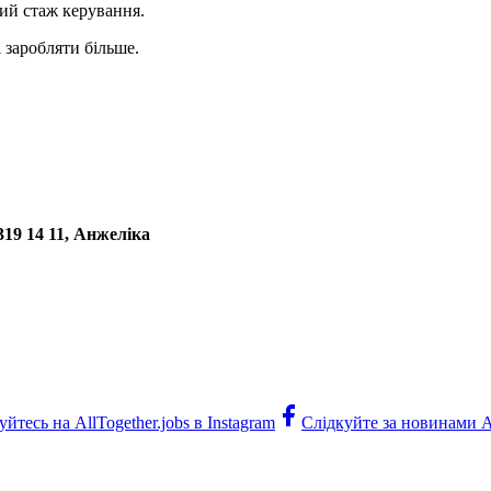
ий стаж керування.
 заробляти більше.
319 14 11, Анжеліка
йтесь на AllTogether.jobs в Instagram
Слідкуйте за новинами Al