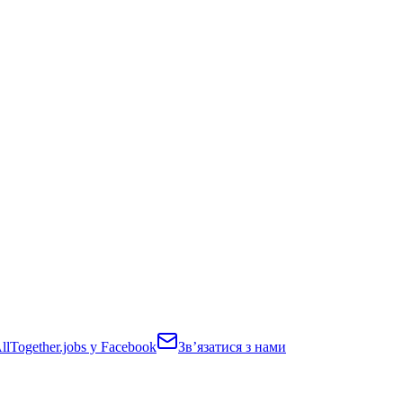
lTogether.jobs у Facebook
Звʼязатися з нами