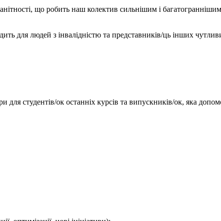
анітності, що робить наш колектив сильнішим і багатограннішим,
дить для людей з інвалідністю та представників/ць інших чутлив
єри для студентів/ок останніх курсів та випускників/ок, яка до