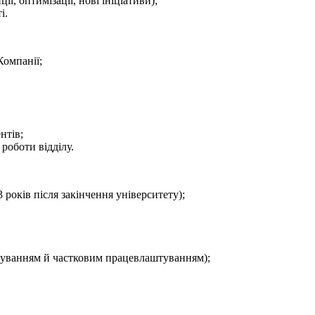
ії, оптимізації, нові ініціативи);
і.
Компанії;
нтів;
 роботи відділу.
 років після закінчення університету);
тажуванням й частковим працевлаштуванням);