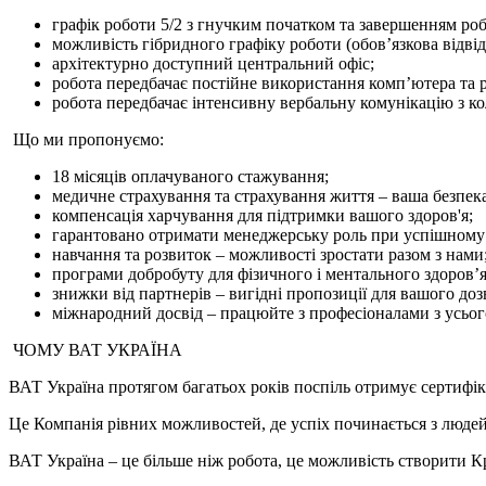
графік роботи 5/2 з гнучким початком та завершенням робоч
можливість гібридного графіку роботи (обов’язкова відвід
архітектурно доступний центральний офіс;
робота передбачає постійне використання комп’ютера та р
робота передбачає інтенсивну вербальну комунікацію з ко
Що ми пропонуємо:
18 місяців оплачуваного стажування;
медичне страхування та страхування життя – ваша безпека
компенсація харчування для підтримки вашого здоров'я;
гарантовано отримати менеджерську роль при успішному 
навчання та розвиток – можливості зростати разом з нами
програми добробуту для фізичного і ментального здоров’я
знижки від партнерів – вигідні пропозиції для вашого доз
міжнародний досвід – працюйте з професіоналами з усього
ЧОМУ ВАТ УКРАЇНА
ВАТ Україна протягом багатьох років поспіль отримує сертифіка
Це Компанія рівних можливостей, де успіх починається з людей.
ВАТ Україна – це більше ніж робота, це можливість створити 