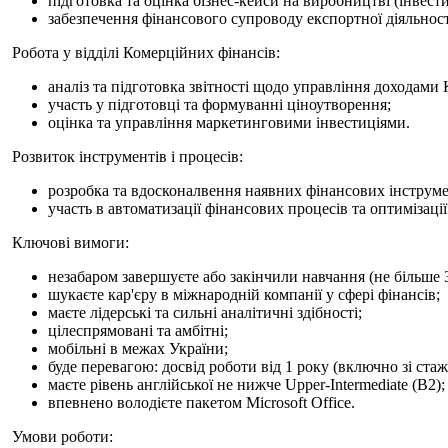
підготовка та оцінка бізнес-кейси на виробництві (інвестиц
забезпечення фінансового супроводу експортної діяльност
Робота у відділі Комерційних фінансів:
аналіз та підготовка звітності щодо управління доходами 
участь у підготовці та формуванні ціноутворення;
оцінка та управління маркетинговими інвестиціями.
Розвиток інструментів і процесів:
розробка та вдосконалвення наявних фінансових інструме
участь в автоматизації фінансових процесів та оптимізації
Ключові вимоги:
незабаром завершуєте або закінчили навчання (не більше 3
шукаєте кар'єру в міжнародній компанії у сфері фінансів;
маєте лідерські та сильні аналітичні здібності;
цілеспрямовані та амбітні;
мобільні в межах України;
буде перевагою: досвід роботи від 1 року (включно зі с
маєте рівень англійської не нижче Upper-Intermediate (В2);
впевнено володієте пакетом Microsoft Office.
Умови роботи: