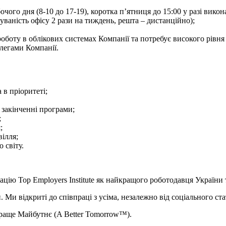
ого дня (8-10 до 17-19), коротка п’ятниця до 15:00 у разі викона
уваність офісу 2 рази на тиждень, решта – дистанційно);
оботу в облікових системах Компанії та потребує високого рівня 
легами Компанії.
 в пріоритеті;
закінченні програми;
;
;
вілля;
 світу.
цію Top Employers Institute як найкращого роботодавця України 
 Ми відкриті до співпраці з усіма, незалежно від соціального ст
Краще Майбутнє (A Better Tomorrow™).