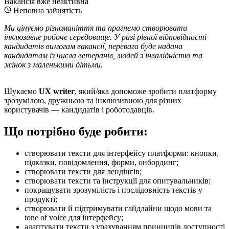
Вакансія вже неактивна
Неповна зайнятість
Ми цінуємо різноманіття та прагнемо створювати
інклюзивне робоче середовище. У разі рівної відповідності
кандидатів вимогам вакансії, перевага буде надана
кандидатам із числа ветеранів, людей з інвалідністю та
жінок з маленькими дітьми.
Шукаємо
UX writer
, який/яка допоможе зробити платформу
зрозумілою, дружньою та інклюзивною для різних
користувачів — кандидатів і роботодавців.
Що потрібно буде робити:
створювати тексти для інтерфейсу платформи: кнопки,
підказки, повідомлення, форми, онбординг;
створювати тексти для лендінгів;
створювати тексти та інструкції для опитувальників;
покращувати зрозумілість і послідовність текстів у
продукті;
створювати й підтримувати гайдлайни щодо мови та
tone of voice для інтерфейсу;
адаптувати тексти з урахуванням принципів доступності