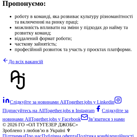
Пропонуємо:
роботу в команді, яка розвиває культуру різноманітності
та включенняі на ринку праці;
можливість впливати на зміни у підходах до найму та
розвитку команд;
віддалений формат роботи;
часткову зайнятість;
професійний розвиток та участь у проєктах платформи.
До всіх вакансій
Слідкуйте за новинами AllTogether.jobs у Linkedin
Підписуйтесь на AllTogether.jobs в Instagram
Слідкуйте за
новинами AllTogether.jobs у Facebook
Звʼязатися з нами
© 2026 ГО «ОЛ ТУГЕЗЕР ДЖОБС»
Зроблено з любовʼю в Україні ♆
Підтримка
Про нас
Публічна оферта
Політика конфіденційності