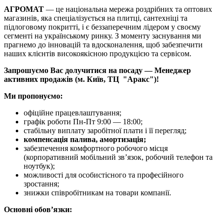
АГРОМАТ
— це національна мережа роздрібних та оптових
магазинів, яка спеціалізується на плитці, сантехніці та
підлоговому покритті, і є беззаперечним лідером у своєму
сегменті на українському ринку. З моменту заснування ми
прагнемо до інновацій та вдосконалення, щоб забезпечити
наших клієнтів високоякісною продукцією та сервісом.
Запрошуємо Вас долучитися на посаду — Менеджер
активних продажів (м. Київ, ТЦ "Аракс")!
Ми пропонуємо:
офіційне працевлаштування;
графік роботи Пн-Пт 9:00 — 18:00;
стабільну виплату заробітної плати і її перегляд;
компенсація палива, амортизація;
забезпечення комфортного робочого місця
(корпоративний мобільний звʼязок, робочий телефон та
ноутбук);
можливості для особистісного та професійного
зростання;
знижки співробітникам на товари компанії.
Основні обовʼязки: