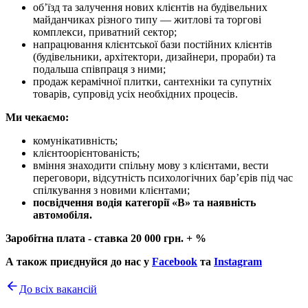
обʼїзд та залучення нових клієнтів на будівельних
майданчиках різного типу — житлові та торгові
комплекси, приватний сектор;
напрацювання клієнтської бази постійних клієнтів
(будівельники, архітектори, дизайнери, прораби) та
подальша співпраця з ними;
продаж керамічної плитки, сантехніки та супутніх
товарів, супровід усіх необхідних процесів.
Ми чекаємо:
комунікативність;
клієнтоорієнтованість;
вміння знаходити спільну мову з клієнтами, вести
переговори, відсутність психологічних барʼєрів під час
спілкування з новими клієнтами;
посвідчення водія категорії «В» та наявність
автомобіля.
Заробітна плата - ставка 20 000 грн. + %
А також приєднуйся до нас у
Facebook
та
Instagram
До всіх вакансій