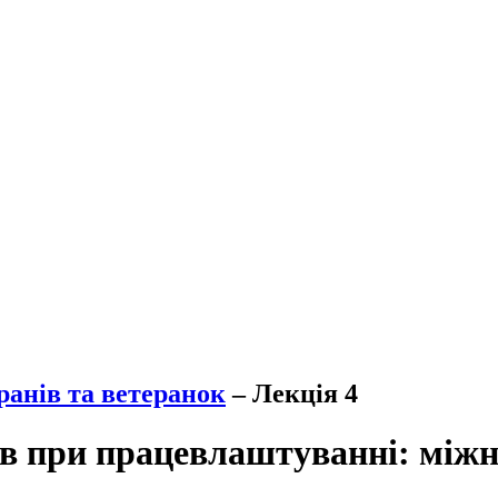
анів та ветеранок
– Лекція 4
в при працевлаштуванні: міжн