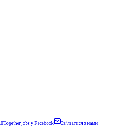
lTogether.jobs у Facebook
Звʼязатися з нами