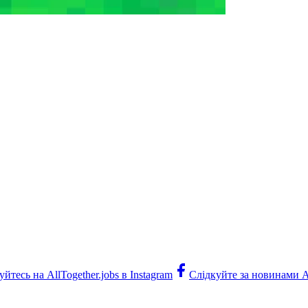
йтесь на AllTogether.jobs в Instagram
Слідкуйте за новинами Al