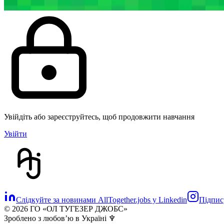
Увійдіть або зареєструйтесь, щоб продовжити навчання
Увійти
Слідкуйте за новинами AllTogether.jobs у Linkedin
Підпису
© 2026 ГО «ОЛ ТУГЕЗЕР ДЖОБС»
Зроблено з любовʼю в Україні ♆