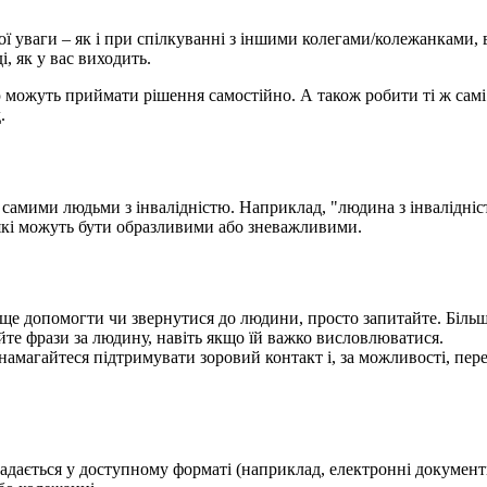
ої уваги – як і при спілкуванні з іншими колегами/колежанками,
і, як у вас виходить.
можуть приймати рішення самостійно. А також робити ті ж самі ді
.
самими людьми з інвалідністю. Наприклад, "людина з інвалідністю
 які можуть бути образливими або зневажливими.
ще допомогти чи звернутися до людини, просто запитайте. Більшіс
йте фрази за людину, навіть якщо їй важко висловлюватися.
амагайтеся підтримувати зоровий контакт і, за можливості, пере
адається у доступному форматі (наприклад, електронні документ