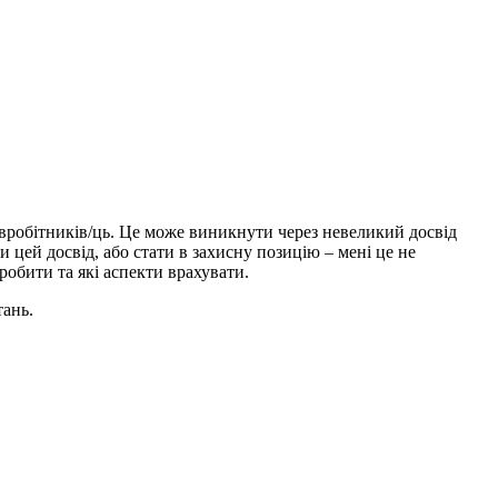
півробітників/ць. Це може виникнути через невеликий досвід
 цей досвід, або стати в захисну позицію – мені це не
робити та які аспекти врахувати.
тань.