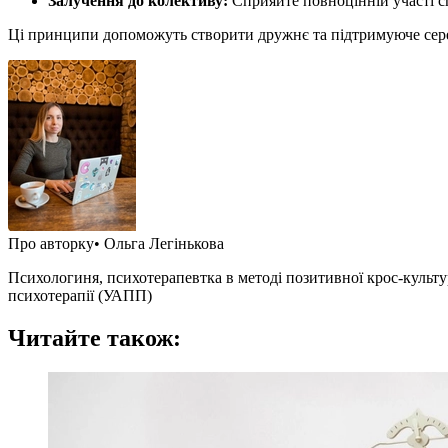
Залучення до колективу:
Сприяйте повноцінній участі сп
Ці принципи допоможуть створити дружнє та підтримуюче серед
Про авторку
• Ольга Легінькова
Психологиня, психотерапевтка в методі позитивної крос-культурн
психотерапії (УАПП)
Читайте також: