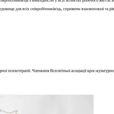
івробітників/ць з інвалідністю у всіх аспектах робочого життя, 
овище для всіх співробітників/ць, сприяючи взаємоповазі та рів
ої психотерапії. Членкиня Всесвітньої асоціації крос-культурної