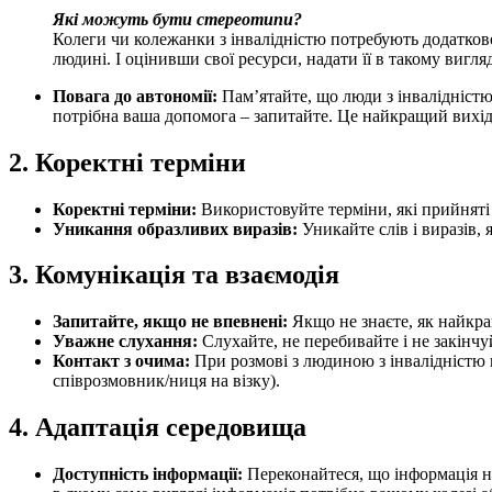
Які можуть бути стереотипи?
Колеги чи колежанки з інвалідністю потребують додатков
людині. І оцінивши свої ресурси, надати її в такому вигляд
Повага до автономії:
Памʼятайте, що люди з інвалідністю 
потрібна ваша допомога – запитайте. Це найкращий вихід
2. Коректні терміни
Коректні терміни:
Використовуйте терміни, які прийняті 
Уникання образливих виразів:
Уникайте слів і виразів,
3. Комунікація та взаємодія
Запитайте, якщо не впевнені:
Якщо не знаєте, як найкра
Уважне слухання:
Слухайте, не перебивайте і не закінчу
Контакт з очима:
При розмові з людиною з інвалідністю н
співрозмовник/ниця на візку).
4. Адаптація середовища
Доступність інформації:
Переконайтеся, що інформація н