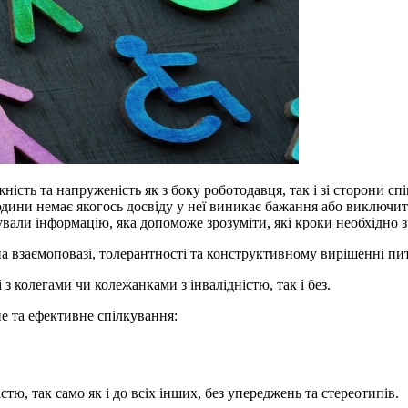
ість та напруженість як з боку роботодавця, так і зі сторони с
юдини немає якогось досвіду у неї виникає бажання або виключити
вали інформацію, яка допоможе зрозуміти, які кроки необхідно з
 на взаємоповазі, толерантності та конструктивному вирішенні пи
з колегами чи колежанками з інвалідністю, так і без.
е та ефективне спілкування:
стю, так само як і до всіх інших, без упереджень та стереотипів.