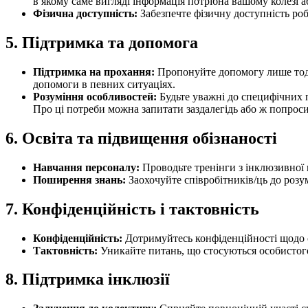
в якому саме вигляді інформація потрібна вашому колезі а
Фізична доступність:
Забезпечте фізичну доступність робо
5. Підтримка та допомога
Підтримка на прохання:
Пропонуйте допомогу лише тоді, 
допомоги в певних ситуаціях.
Розуміння особливостей:
Будьте уважні до специфічних 
Про ці потреби можна запитати заздалегідь або ж попроси
6. Освіта та підвищення обізнаності
Навчання персоналу:
Проводьте тренінги з інклюзивної к
Поширення знань:
Заохочуйте співробітників/ць до розум
7. Конфіденційність і тактовність
Конфіденційність:
Дотримуйтесь конфіденційності щодо с
Тактовність:
Уникайте питань, що стосуються особистого
8. Підтримка інклюзії