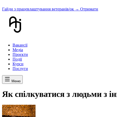
Гайди з працевлаштування ветеранів/ок
→ Отримати
Вакансії
Медіа
Проєкти
Події
Курси
Послуги
Меню
Як спілкуватися з людьми з ін