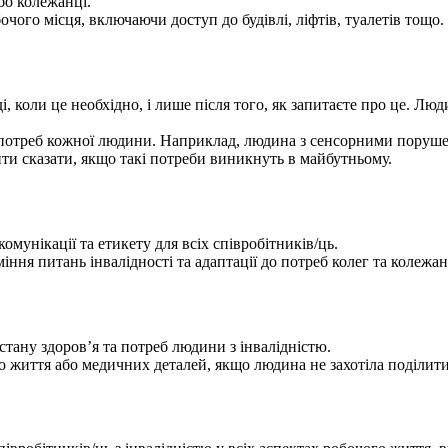
бо колежанці.
чого місця, включаючи доступ до будівлі, ліфтів, туалетів тощо.
коли це необхідно, і лише після того, як запитаєте про це. Люд
потреб кожної людини. Наприклад, людина з сенсорними поруше
ти сказати, якщо такі потреби виникнуть в майбутньому.
омунікації та етикету для всіх співробітників/ць.
іння питань інвалідності та адаптації до потреб колег та колежан
тану здоровʼя та потреб людини з інвалідністю.
 життя або медичних деталей, якщо людина не захотіла поділити