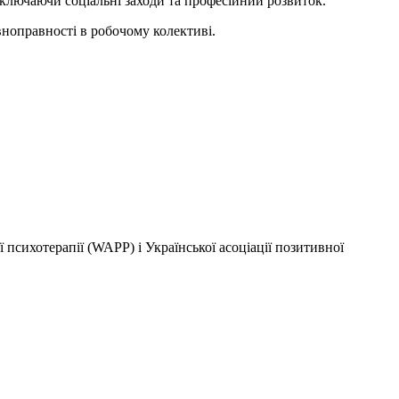
включаючи соціальні заходи та професійний розвиток.
ноправності в робочому колективі.
 психотерапії (WAPP) і Української асоціації позитивної